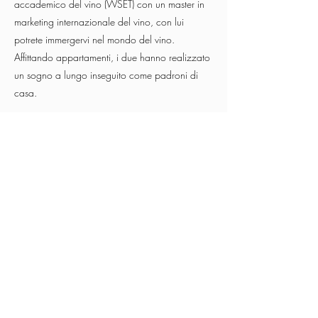
accademico del vino (WSET) con un master in
marketing internazionale del vino, con lui
potrete immergervi nel mondo del vino.
Affittando appartamenti, i due hanno realizzato
un sogno a lungo inseguito come padroni di
casa.
Impronta
Informativa sulla privacy